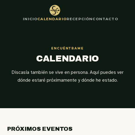
Ir
DISCASÍA
al
contenido
INICIO
CALENDARIO
RECEPCIÓN
CONTACTO
ENCUÉNTRAME
CALENDARIO
Discasía también se vive en persona. Aquí puedes ver
dónde estaré próximamente y dónde he estado.
PRÓXIMOS EVENTOS